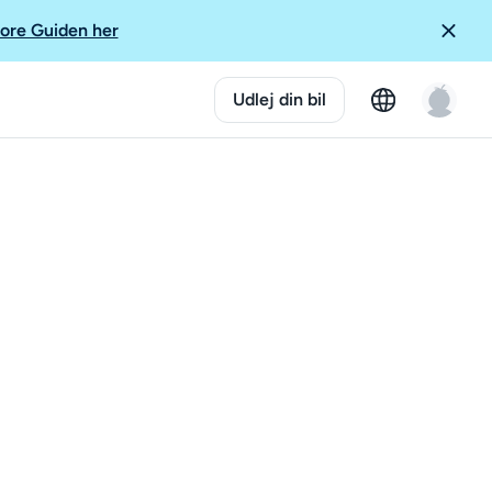
ore Guiden her
Udlej din bil