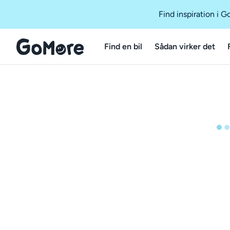
Find inspiration i 
Find en bil
Sådan virker det