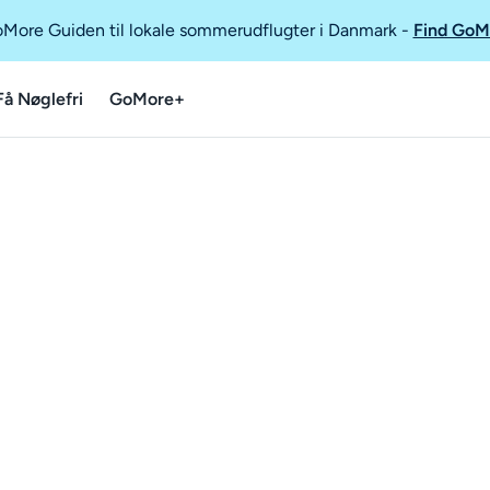
GoMore Guiden til lokale sommerudflugter i Danmark
-
Find GoM
Få Nøglefri
GoMore+