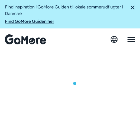
Find inspiration i GoMore Guiden til lokale sommerudflugter i
Danmark
Find GoMore Guiden her