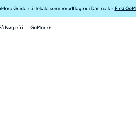
GoMore Guiden til lokale sommerudflugter i Danmark
-
Find GoM
Få Nøglefri
GoMore+