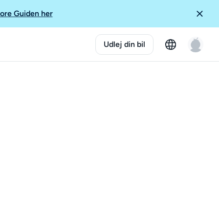
ore Guiden her
Udlej din bil