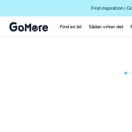
Find inspiration i 
Find en bil
Sådan virker det