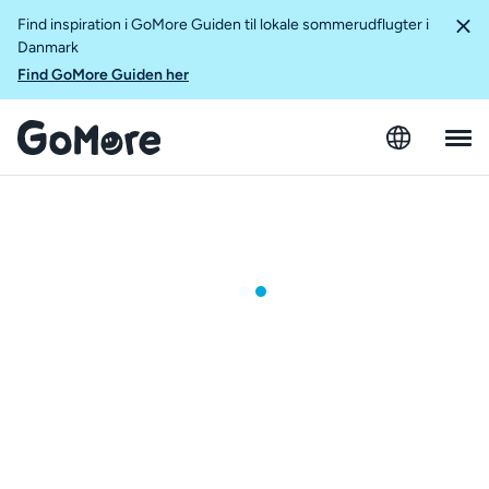
Find inspiration i GoMore Guiden til lokale sommerudflugter i
Danmark
Find GoMore Guiden her