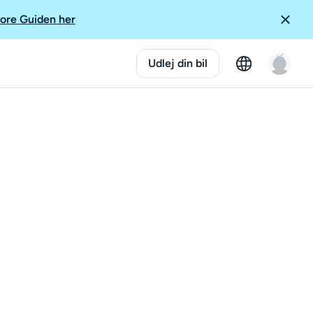
ore Guiden her
Udlej din bil