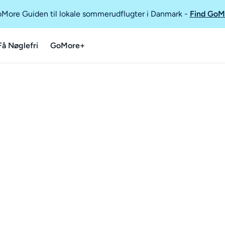
GoMore Guiden til lokale sommerudflugter i Danmark
-
Find GoM
Få Nøglefri
GoMore+