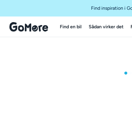
Find inspiration i 
Find en bil
Sådan virker det