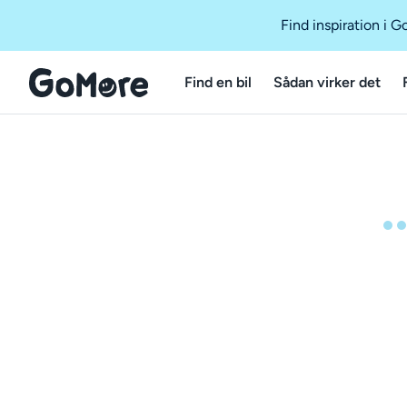
Find inspiration i 
Find en bil
Sådan virker det