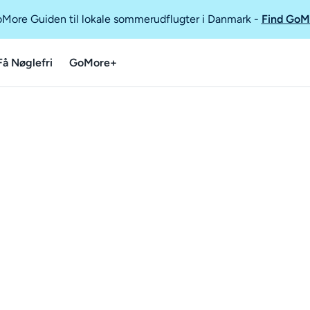
GoMore Guiden til lokale sommerudflugter i Danmark
-
Find GoM
Få Nøglefri
GoMore+