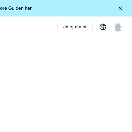
ore Guiden her
Udlej din bil