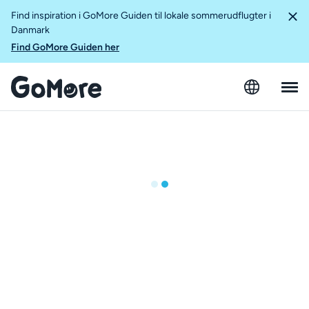
Find inspiration i GoMore Guiden til lokale sommerudflugter i
Danmark
Find GoMore Guiden her