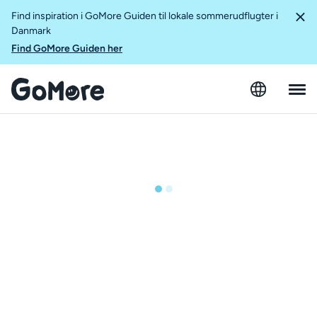
Find inspiration i GoMore Guiden til lokale sommerudflugter i
Danmark
Find GoMore Guiden her