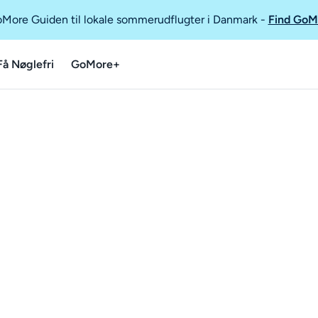
GoMore Guiden til lokale sommerudflugter i Danmark
-
Find GoM
Få Nøglefri
GoMore+