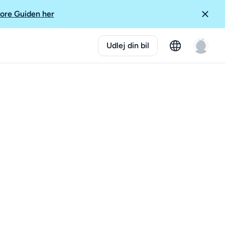
ore Guiden her
Udlej din bil