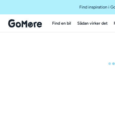
Find inspiration i 
Find en bil
Sådan virker det