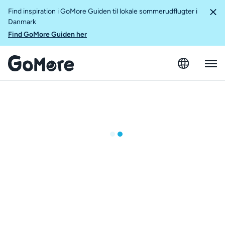
Find inspiration i GoMore Guiden til lokale sommerudflugter i
Danmark
Find GoMore Guiden her