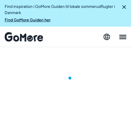
Find inspiration i GoMore Guiden til lokale sommerudflugter i
Danmark
Find GoMore Guiden her