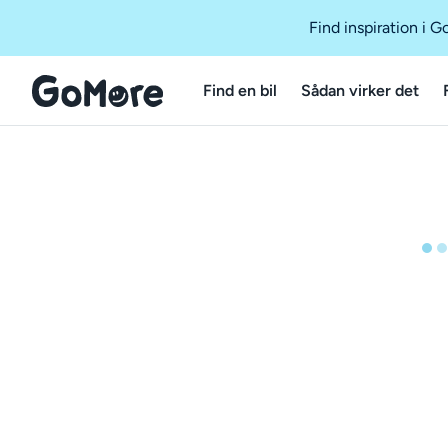
Find inspiration i 
Find en bil
Sådan virker det