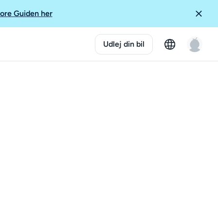
ore Guiden her
Udlej din bil