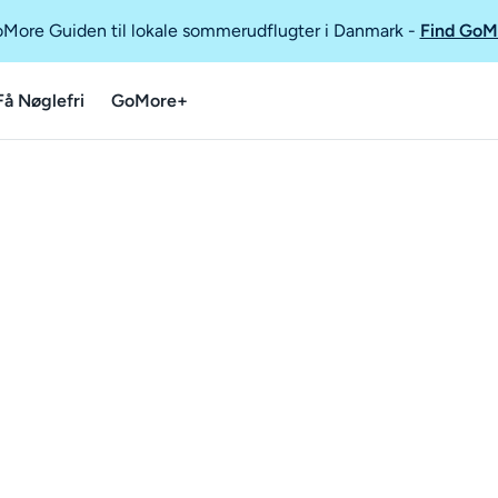
GoMore Guiden til lokale sommerudflugter i Danmark
-
Find GoM
Få Nøglefri
GoMore+