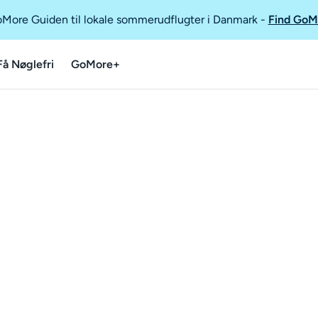
GoMore Guiden til lokale sommerudflugter i Danmark
-
Find GoM
Få Nøglefri
GoMore+