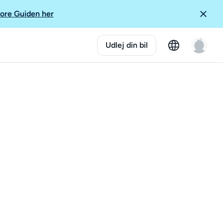
ore Guiden her
Udlej din bil