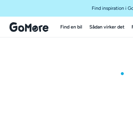
Find inspiration i 
Find en bil
Sådan virker det