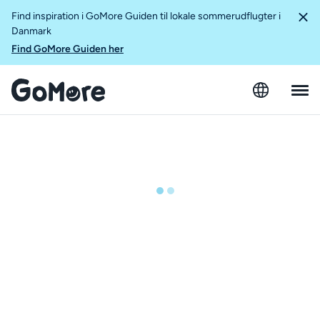
Find inspiration i GoMore Guiden til lokale sommerudflugter i
Danmark
Find GoMore Guiden her