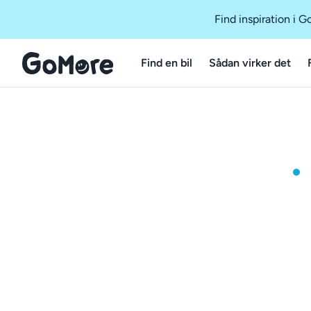
Find inspiration i 
Find en bil
Sådan virker det