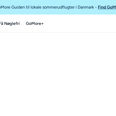
GoMore Guiden til lokale sommerudflugter i Danmark
-
Find GoM
Få Nøglefri
GoMore+