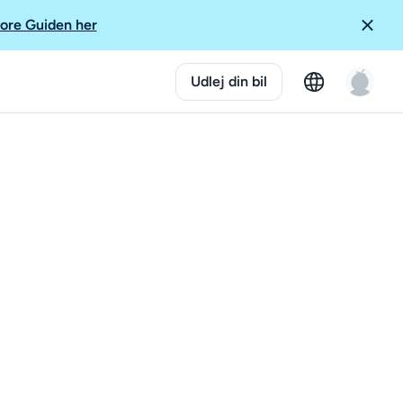
ore Guiden her
Udlej din bil