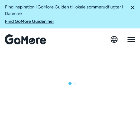
Find inspiration i GoMore Guiden til lokale sommerudflugter i
Danmark
Find GoMore Guiden her