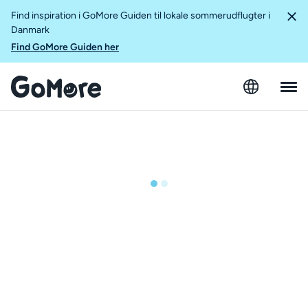
Find inspiration i GoMore Guiden til lokale sommerudflugter i
Danmark
Find GoMore Guiden her