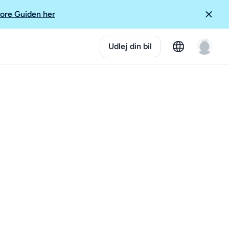
ore Guiden her
Udlej din bil