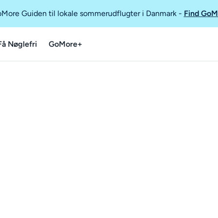
GoMore Guiden til lokale sommerudflugter i Danmark
-
Find GoM
Få Nøglefri
GoMore+