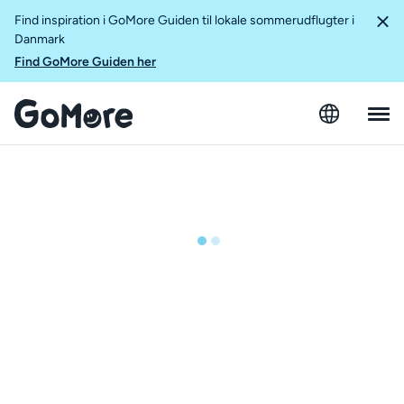
Find inspiration i GoMore Guiden til lokale sommerudflugter i
Danmark
Find GoMore Guiden her