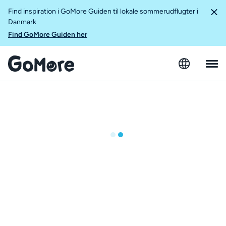
Find inspiration i GoMore Guiden til lokale sommerudflugter i
Danmark
Find GoMore Guiden her