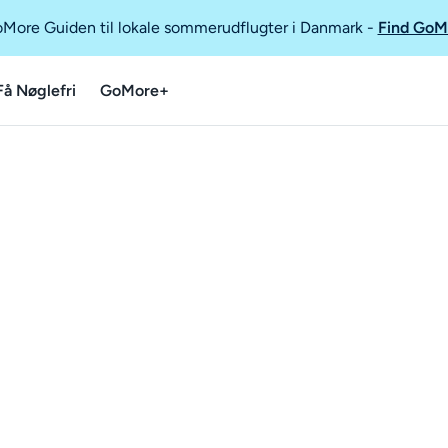
GoMore Guiden til lokale sommerudflugter i Danmark
-
Find GoM
Få Nøglefri
GoMore+