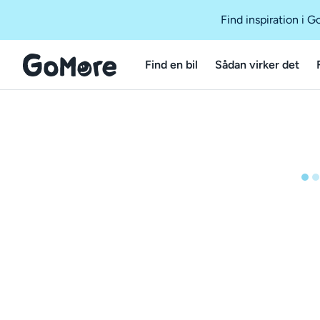
Find inspiration i 
Find en bil
Sådan virker det