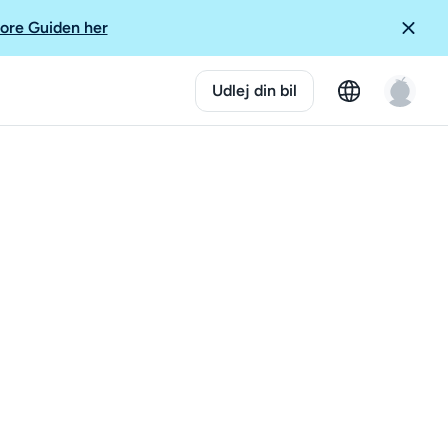
ore Guiden her
Udlej din bil