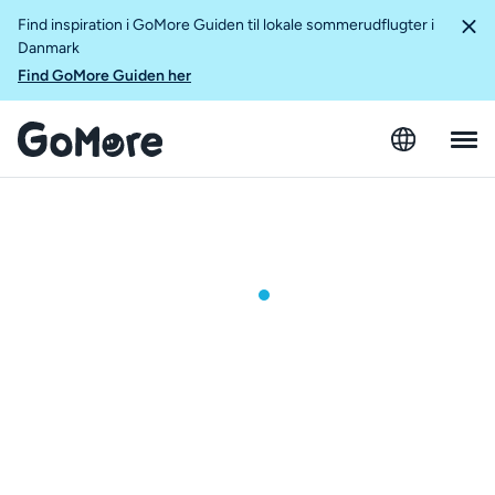
Find inspiration i GoMore Guiden til lokale sommerudflugter i
Danmark
Find GoMore Guiden her