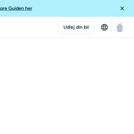
ore Guiden her
Udlej din bil