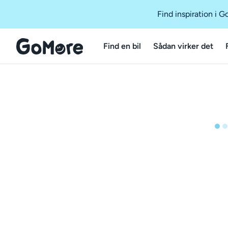
Find inspiration i 
Find en bil
Sådan virker det