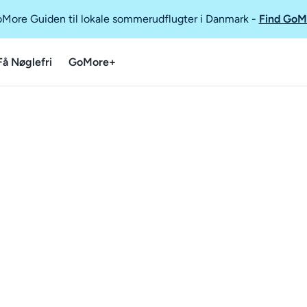
GoMore Guiden til lokale sommerudflugter i Danmark
-
Find GoM
Få Nøglefri
GoMore+