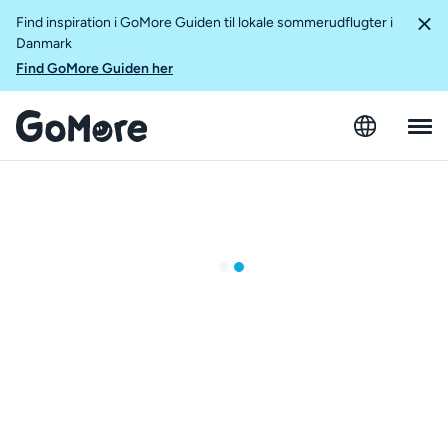
Find inspiration i GoMore Guiden til lokale sommerudflugter i
Danmark
Find GoMore Guiden her