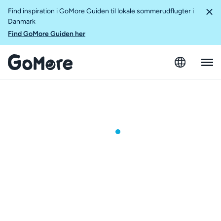
Find inspiration i GoMore Guiden til lokale sommerudflugter i
Danmark
Find GoMore Guiden her