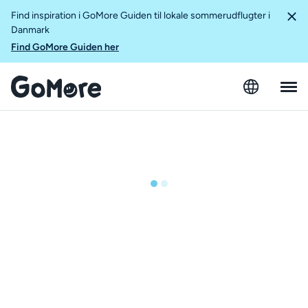
Find inspiration i GoMore Guiden til lokale sommerudflugter i
Danmark
Find GoMore Guiden her