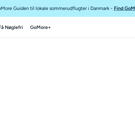
GoMore Guiden til lokale sommerudflugter i Danmark
-
Find GoM
Få Nøglefri
GoMore+