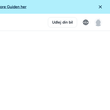
ore Guiden her
Udlej din bil