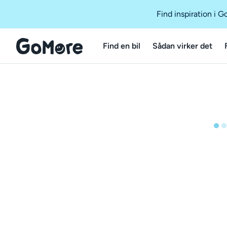
Find inspiration i 
Find en bil
Sådan virker det