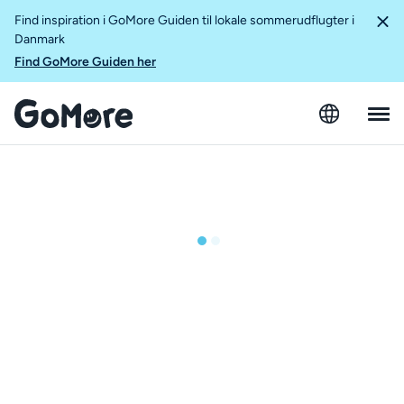
Find inspiration i GoMore Guiden til lokale sommerudflugter i
Danmark
Find GoMore Guiden her