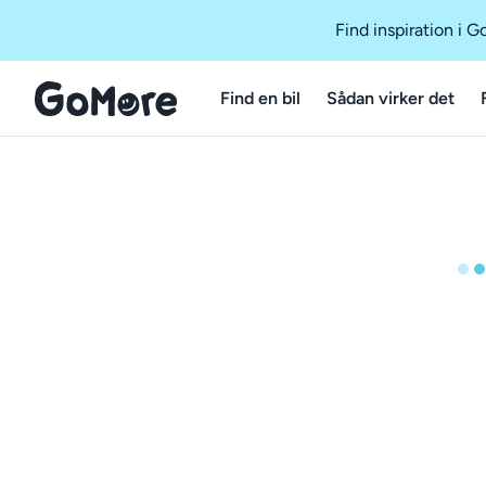
Find inspiration i 
Find en bil
Sådan virker det