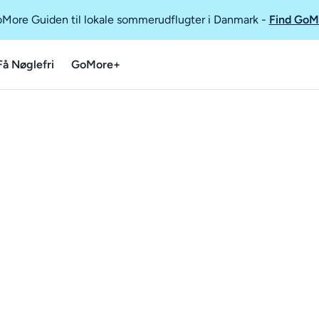
GoMore Guiden til lokale sommerudflugter i Danmark
-
Find GoM
Få Nøglefri
GoMore+