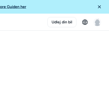
ore Guiden her
Udlej din bil