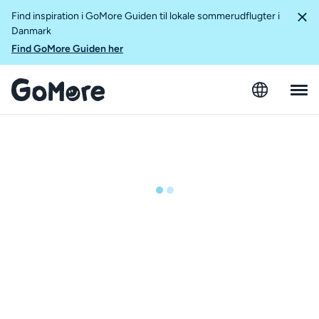
Find inspiration i GoMore Guiden til lokale sommerudflugter i
Danmark
Find GoMore Guiden her