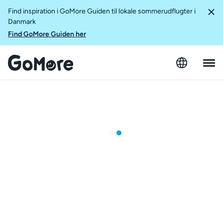
Find inspiration i GoMore Guiden til lokale sommerudflugter i
Danmark
Find GoMore Guiden her