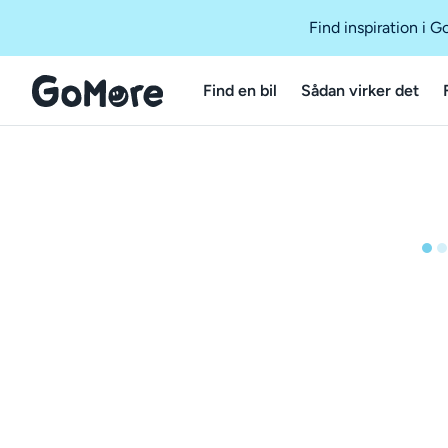
Find inspiration i 
Find en bil
Sådan virker det