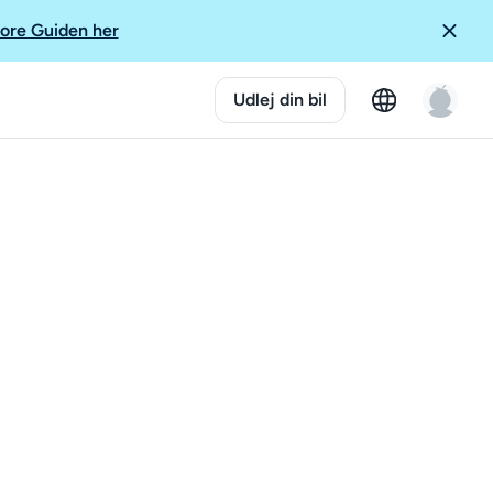
ore Guiden her
Udlej din bil