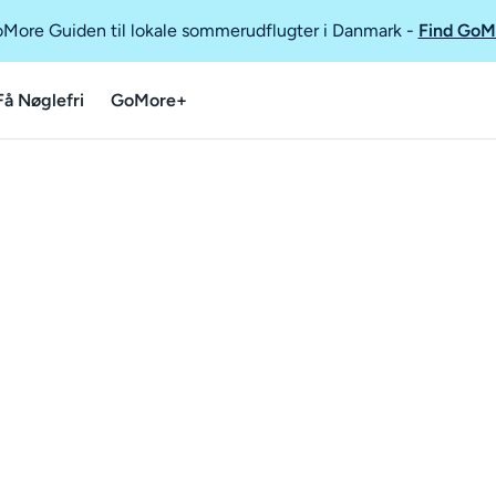
GoMore Guiden til lokale sommerudflugter i Danmark
-
Find GoM
Få Nøglefri
GoMore+