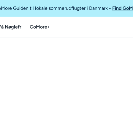
GoMore Guiden til lokale sommerudflugter i Danmark
-
Find GoM
Få Nøglefri
GoMore+