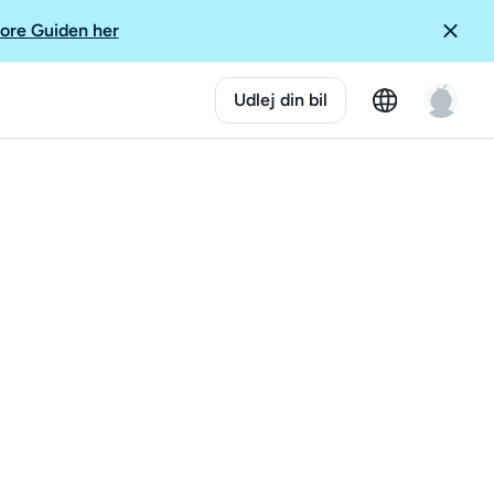
ore Guiden her
Udlej din bil