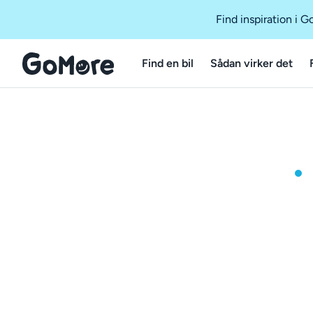
Find inspiration i 
Find en bil
Sådan virker det