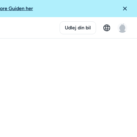
ore Guiden her
Udlej din bil