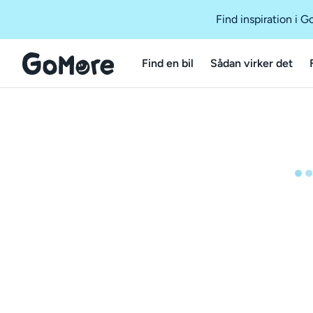
Find inspiration i 
Find en bil
Sådan virker det