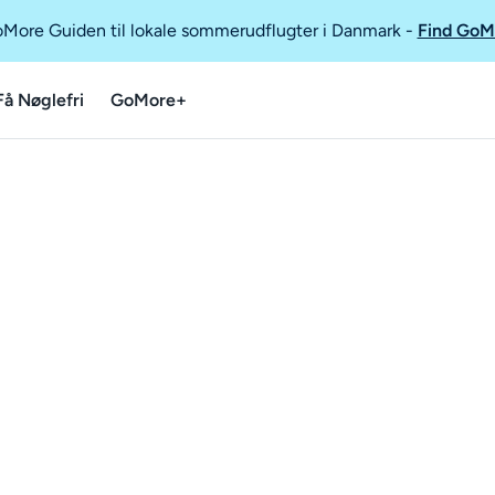
GoMore Guiden til lokale sommerudflugter i Danmark
-
Find GoM
Få Nøglefri
GoMore+