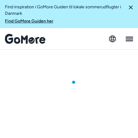
Find inspiration i GoMore Guiden til lokale sommerudflugter i
Danmark
Find GoMore Guiden her