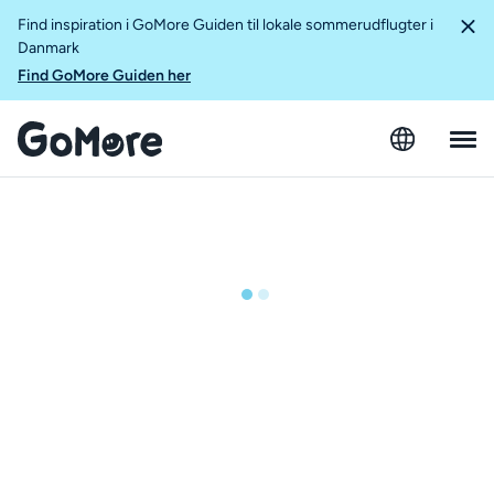
Find inspiration i GoMore Guiden til lokale sommerudflugter i
Danmark
Find GoMore Guiden her