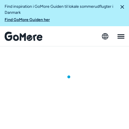
Find inspiration i GoMore Guiden til lokale sommerudflugter i
Danmark
Find GoMore Guiden her