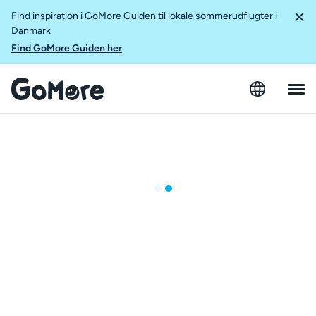
Find inspiration i GoMore Guiden til lokale sommerudflugter i
Danmark
Find GoMore Guiden her