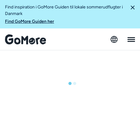
Find inspiration i GoMore Guiden til lokale sommerudflugter i
Danmark
Find GoMore Guiden her