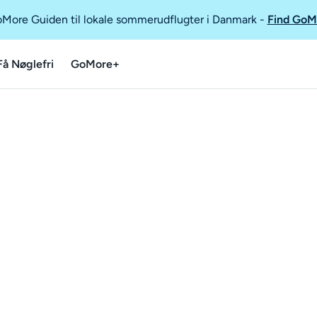
GoMore Guiden til lokale sommerudflugter i Danmark
-
Find GoM
Få Nøglefri
GoMore+