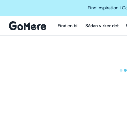
Find inspiration i 
Find en bil
Sådan virker det