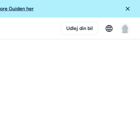
ore Guiden her
Udlej din bil