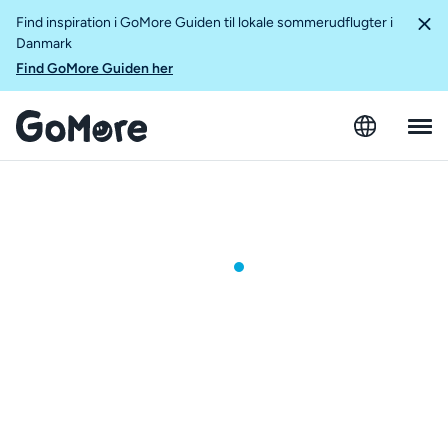
Find inspiration i GoMore Guiden til lokale sommerudflugter i
Danmark
Find GoMore Guiden her