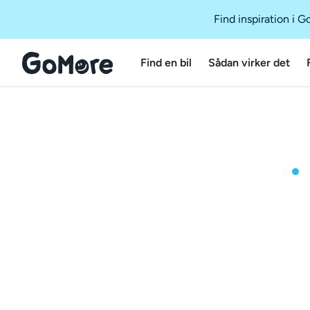
Find inspiration i 
Find en bil
Sådan virker det