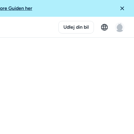
ore Guiden her
Udlej din bil