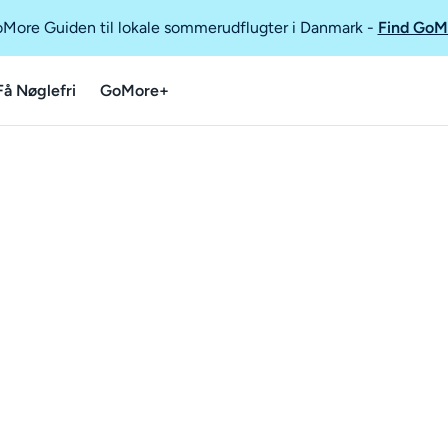
GoMore Guiden til lokale sommerudflugter i Danmark
-
Find GoM
Få Nøglefri
GoMore+