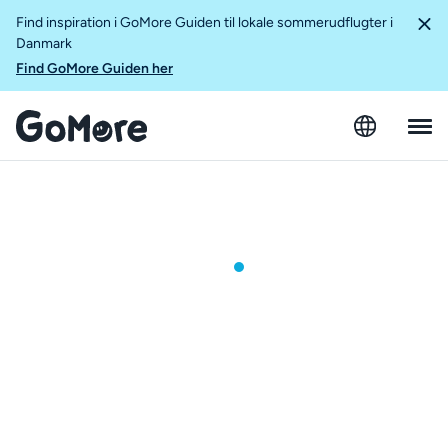
Find inspiration i GoMore Guiden til lokale sommerudflugter i
Danmark
Find GoMore Guiden her