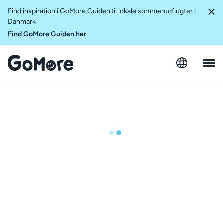
Find inspiration i GoMore Guiden til lokale sommerudflugter i
Danmark
Find GoMore Guiden her