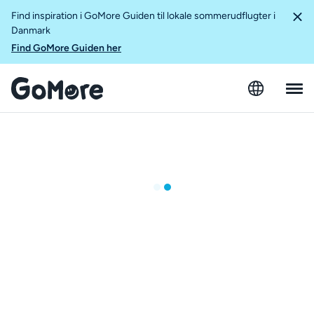
Find inspiration i GoMore Guiden til lokale sommerudflugter i
Danmark
Find GoMore Guiden her