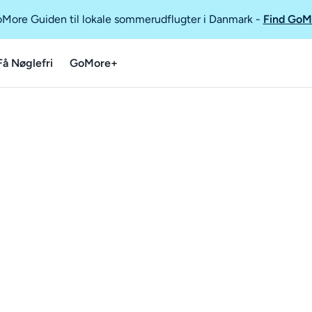
GoMore Guiden til lokale sommerudflugter i Danmark
-
Find GoM
Få Nøglefri
GoMore+