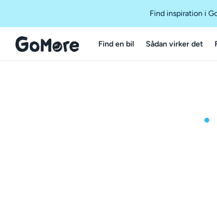
Find inspiration i 
Find en bil
Sådan virker det