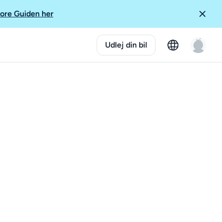
ore Guiden her
Udlej din bil