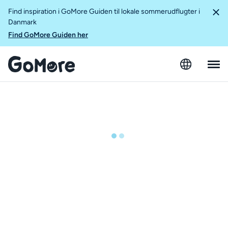
Find inspiration i GoMore Guiden til lokale sommerudflugter i
Danmark
Find GoMore Guiden her