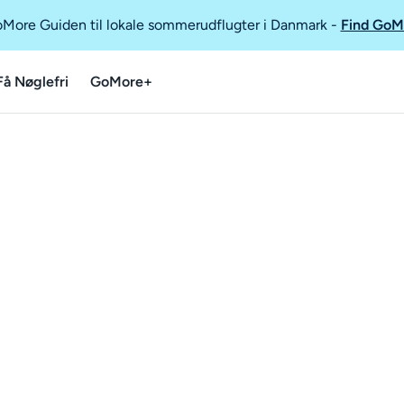
GoMore Guiden til lokale sommerudflugter i Danmark
-
Find GoM
Få Nøglefri
GoMore+