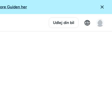
ore Guiden her
Udlej din bil