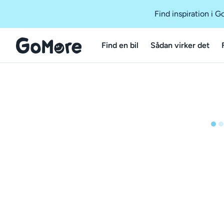
Find inspiration i 
Find en bil
Sådan virker det