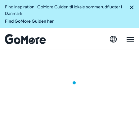
Find inspiration i GoMore Guiden til lokale sommerudflugter i
Danmark
Find GoMore Guiden her