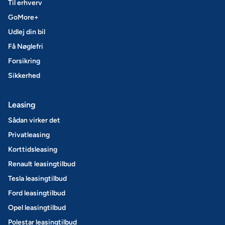
Til erhverv
GoMore+
Udlej din bil
Få Nøglefri
Forsikring
Sikkerhed
Leasing
Sådan virker det
Privatleasing
Korttidsleasing
Renault leasingtilbud
Tesla leasingtilbud
Ford leasingtilbud
Opel leasingtilbud
Polestar leasingtilbud